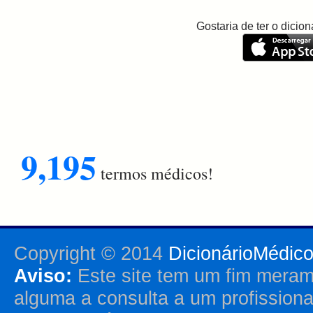
Gostaria de ter o dici
9,195
termos médicos!
Copyright © 2014
DicionárioMédic
Aviso:
Este site tem um fim merame
alguma a consulta a um profission