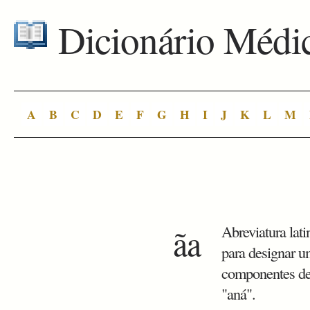
Dicionário Médi
A
B
C
D
E
F
G
H
I
J
K
L
M
ãa
Abreviatura lati
para designar 
componentes de
"aná".