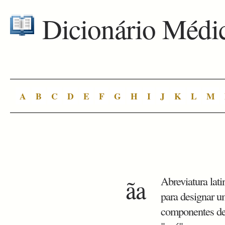
Dicionário Médi
A
B
C
D
E
F
G
H
I
J
K
L
M
ãa
Abreviatura lati
para designar 
componentes de