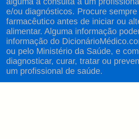
alguma a consulta a um profission
e/ou diagnósticos. Procure sempr
farmacêutico antes de iniciar ou al
alimentar. Alguma informação pode
informação do DicionárioMédico.co
ou pelo Ministério da Saúde, e como
diagnosticar, curar, tratar ou prev
um profissional de saúde.