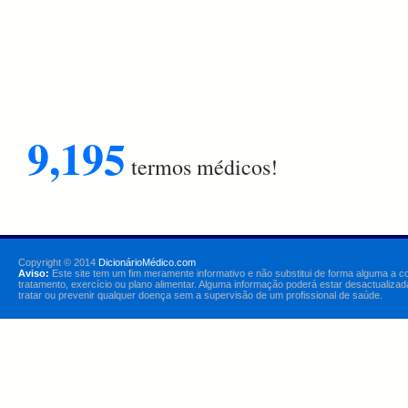
9,195
termos médicos!
Copyright © 2014
DicionárioMédico.com
Aviso:
Este site tem um fim meramente informativo e não substitui de forma alguma a c
tratamento, exercício ou plano alimentar. Alguma informação poderá estar desactualizad
tratar ou prevenir qualquer doença sem a supervisão de um profissional de saúde.