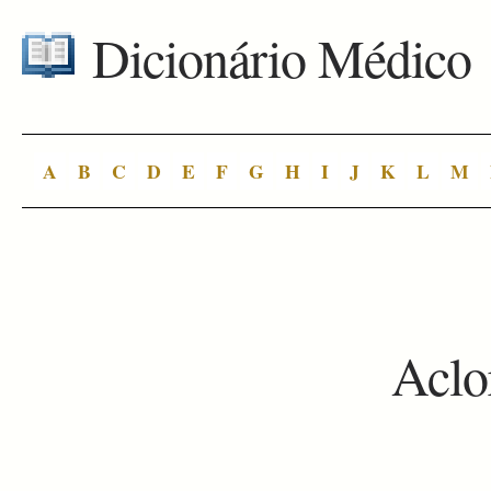
Dicionário Médico
A
B
C
D
E
F
G
H
I
J
K
L
M
Aclo