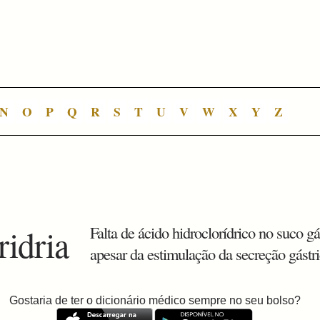
N
O
P
Q
R
S
T
U
V
W
X
Y
Z
ridria
Falta de ácido hidroclorídrico no suco gá
apesar da estimulação da secreção gástri
Gostaria de ter o dicionário médico sempre no seu bolso?