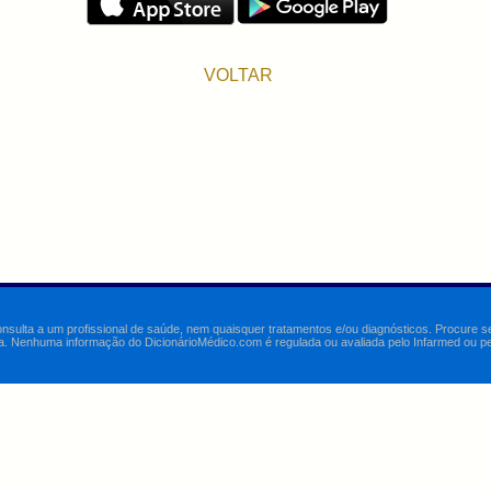
VOLTAR
onsulta a um profissional de saúde, nem quaisquer tratamentos e/ou diagnósticos. Procure 
a. Nenhuma informação do DicionárioMédico.com é regulada ou avaliada pelo Infarmed ou pelo 