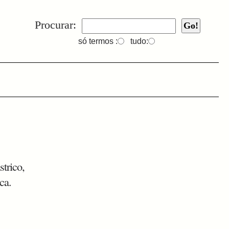
Procurar:
só termos :
tudo:
strico,
ca.