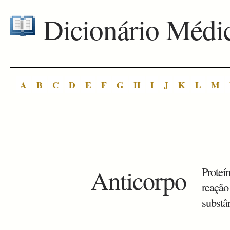
Dicionário Médi
A
B
C
D
E
F
G
H
I
J
K
L
M
Anticorpo
Proteín
reação
substâ