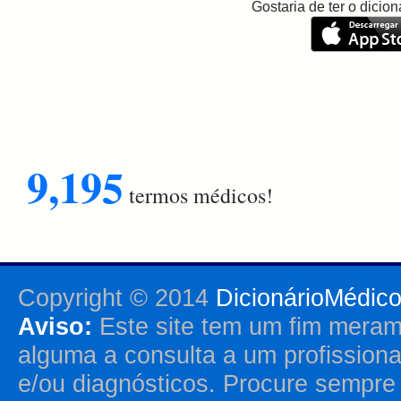
Gostaria de ter o dici
9,195
termos médicos!
Copyright © 2014
DicionárioMédic
Aviso:
Este site tem um fim merame
alguma a consulta a um profission
e/ou diagnósticos. Procure sempr