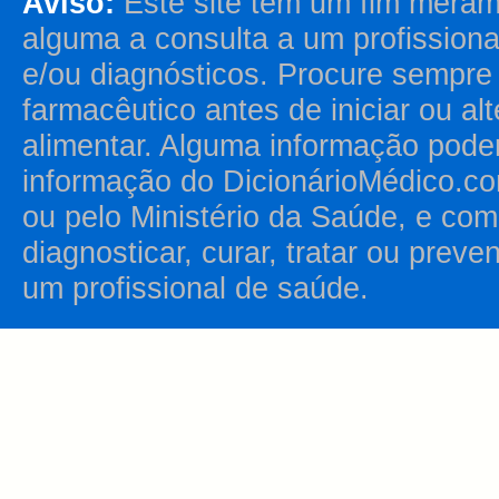
Aviso:
Este site tem um fim merame
alguma a consulta a um profission
e/ou diagnósticos. Procure sempr
farmacêutico antes de iniciar ou al
alimentar. Alguma informação pode
informação do DicionárioMédico.co
ou pelo Ministério da Saúde, e como
diagnosticar, curar, tratar ou prev
um profissional de saúde.