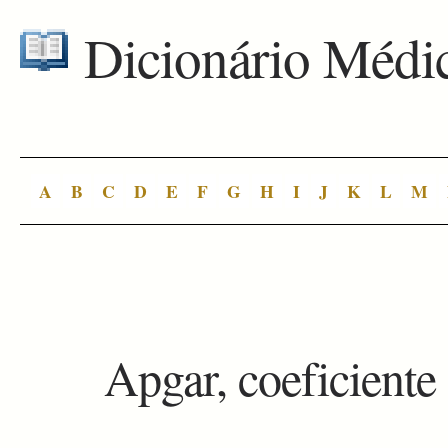
Dicionário Médi
A
B
C
D
E
F
G
H
I
J
K
L
M
Apgar, coeficiente