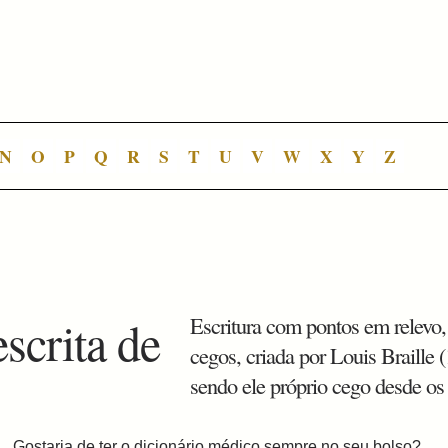
N
O
P
Q
R
S
T
U
V
W
X
Y
Z
escrita de
Escritura com pontos em relevo,
cegos, criada por Louis Braille
sendo ele próprio cego desde os
Gostaria de ter o dicionário médico sempre no seu bolso?