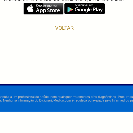
VOLTAR
onsulta a um profissional de saúde, nem quaisquer tratamentos e/ou diagnósticos. Procure 
a. Nenhuma informação do DicionárioMédico.com é regulada ou avaliada pelo Infarmed ou pelo 