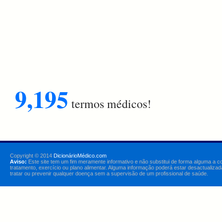
9,195
termos médicos!
Copyright © 2014
DicionárioMédico.com
Aviso:
Este site tem um fim meramente informativo e não substitui de forma alguma a c
tratamento, exercício ou plano alimentar. Alguma informação poderá estar desactualizad
tratar ou prevenir qualquer doença sem a supervisão de um profissional de saúde.