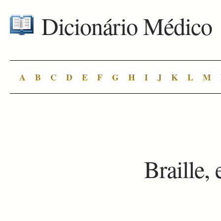
Dicionário Médico
A
B
C
D
E
F
G
H
I
J
K
L
M
Braille, 