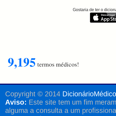
Gostaria de ter o dici
9,195
termos médicos!
Copyright © 2014
DicionárioMédic
Aviso:
Este site tem um fim merame
alguma a consulta a um profission