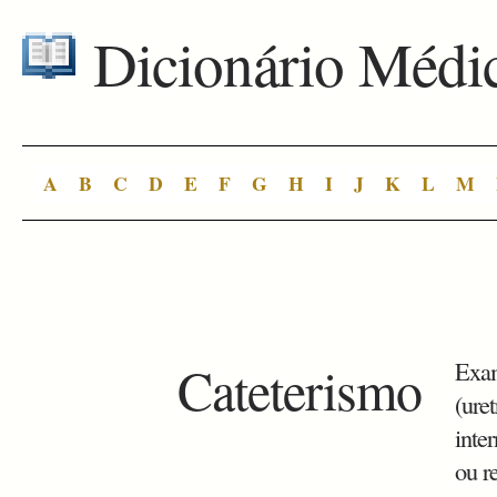
Dicionário Médi
A
B
C
D
E
F
G
H
I
J
K
L
M
Cateterismo
Exam
(uret
inte
ou r