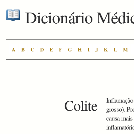
Dicionário Médi
A
B
C
D
E
F
G
H
I
J
K
L
M
Colite
Inflamação 
grosso). Pod
causa mais 
inflamatório