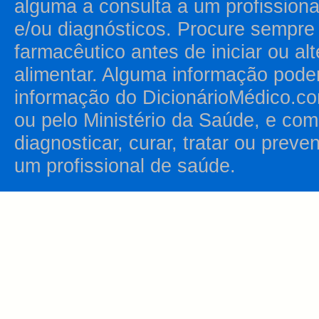
alguma a consulta a um profission
e/ou diagnósticos. Procure sempr
farmacêutico antes de iniciar ou al
alimentar. Alguma informação pode
informação do DicionárioMédico.co
ou pelo Ministério da Saúde, e como
diagnosticar, curar, tratar ou prev
um profissional de saúde.