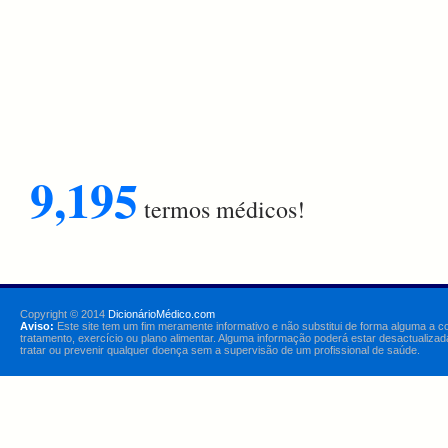
9,195
termos médicos!
Copyright © 2014
DicionárioMédico.com
Aviso:
Este site tem um fim meramente informativo e não substitui de forma alguma a c
tratamento, exercício ou plano alimentar. Alguma informação poderá estar desactualizad
tratar ou prevenir qualquer doença sem a supervisão de um profissional de saúde.