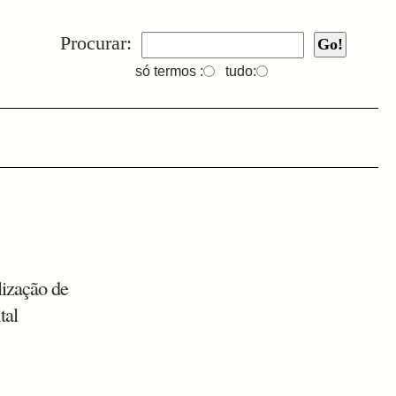
Procurar:
só termos :
tudo:
lização de
tal