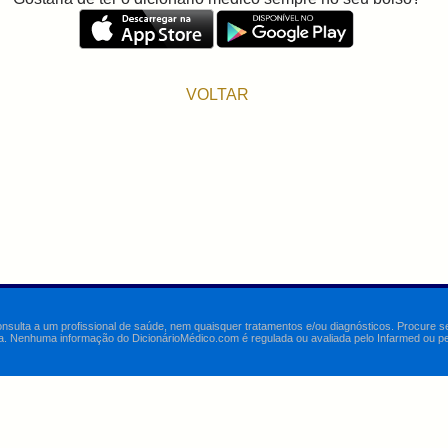
VOLTAR
onsulta a um profissional de saúde, nem quaisquer tratamentos e/ou diagnósticos. Procure 
a. Nenhuma informação do DicionárioMédico.com é regulada ou avaliada pelo Infarmed ou pelo 