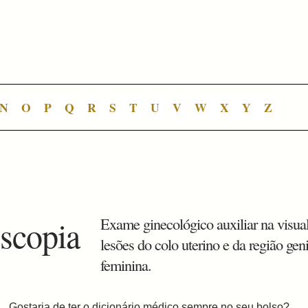
N
O
P
Q
R
S
T
U
V
W
X
Y
Z
scopia
Exame ginecológico auxiliar na visua
lesões do colo uterino e da região geni
feminina.
Gostaria de ter o dicionário médico sempre no seu bolso?