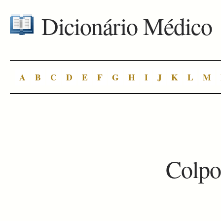
Dicionário Médico
A
B
C
D
E
F
G
H
I
J
K
L
M
Colpo