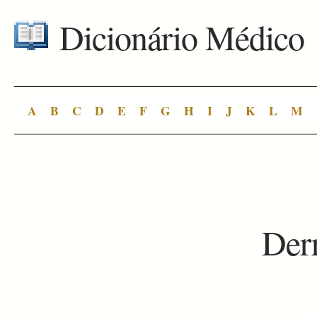
Dicionário Médico
A
B
C
D
E
F
G
H
I
J
K
L
M
Der