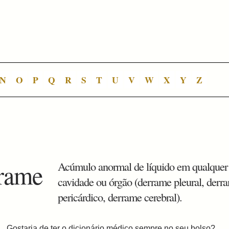
N
O
P
Q
R
S
T
U
V
W
X
Y
Z
rame
Acúmulo anormal de líquido em qualquer
cavidade ou órgão (derrame pleural, derr
pericárdico, derrame cerebral).
Gostaria de ter o dicionário médico sempre no seu bolso?