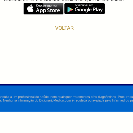
VOLTAR
onsulta a um profissional de saúde, nem quaisquer tratamentos e/ou diagnósticos. Procure 
a. Nenhuma informação do DicionárioMédico.com é regulada ou avaliada pelo Infarmed ou pelo 