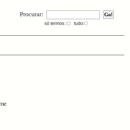
Procurar:
só termos :
tudo:
ame