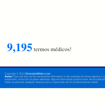
9,195
termos médicos!
Copyright © 2014
DicionárioMédico.com
Aviso:
Este site tem um fim meramente informativo e não substitui de forma alguma a c
tratamento, exercício ou plano alimentar. Alguma informação poderá estar desactualizad
tratar ou prevenir qualquer doença sem a supervisão de um profissional de saúde.