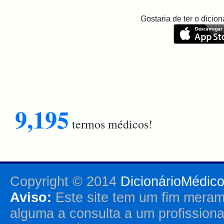
Gostaria de ter o dici
9,195
termos médicos!
Copyright © 2014
DicionárioMédic
Aviso:
Este site tem um fim merame
alguma a consulta a um profission