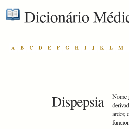
Dicionário Médi
A
B
C
D
E
F
G
H
I
J
K
L
M
Dispepsia
Nome g
derivad
ardor, 
funcion