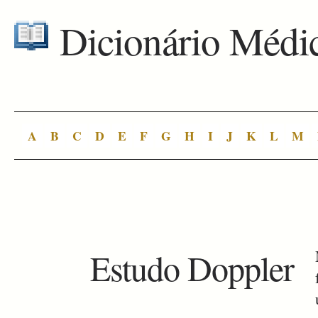
Dicionário Médi
A
B
C
D
E
F
G
H
I
J
K
L
M
Estudo Doppler