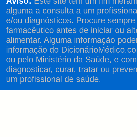
Aviso:
Este site tem um fim merame
alguma a consulta a um profission
e/ou diagnósticos. Procure sempr
farmacêutico antes de iniciar ou al
alimentar. Alguma informação pode
informação do DicionárioMédico.co
ou pelo Ministério da Saúde, e como
diagnosticar, curar, tratar ou prev
um profissional de saúde.