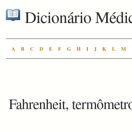
Dicionário Médi
A
B
C
D
E
F
G
H
I
J
K
L
M
Fahrenheit, termômetr