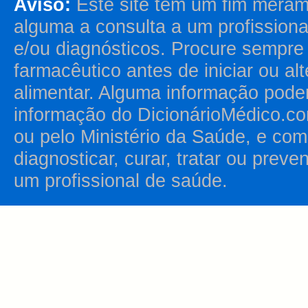
Aviso:
Este site tem um fim merame
alguma a consulta a um profission
e/ou diagnósticos. Procure sempr
farmacêutico antes de iniciar ou al
alimentar. Alguma informação pode
informação do DicionárioMédico.co
ou pelo Ministério da Saúde, e como
diagnosticar, curar, tratar ou prev
um profissional de saúde.