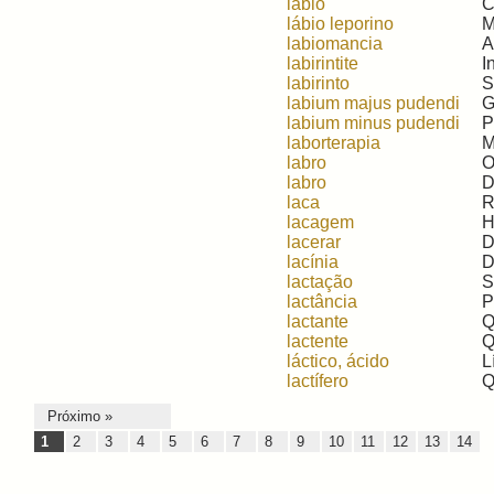
lábio
C
lábio leporino
M
labiomancia
A
labirintite
I
labirinto
S
labium majus pudendi
G
labium minus pudendi
P
laborterapia
M
labro
O
labro
D
laca
R
lacagem
H
lacerar
D
lacínia
D
lactação
S
lactância
P
lactante
Q
lactente
Q
láctico, ácido
L
lactífero
Q
Próximo »
1
2
3
4
5
6
7
8
9
10
11
12
13
14