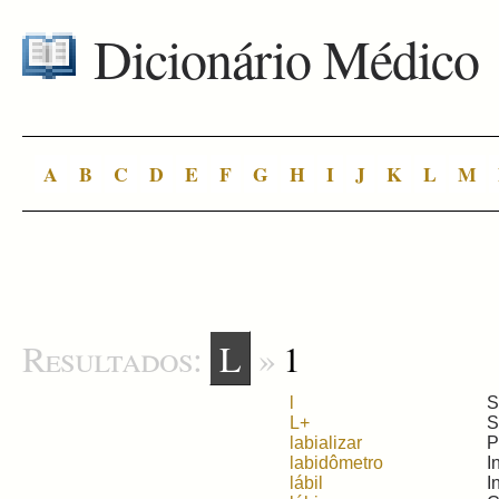
Dicionário Médico
A
B
C
D
E
F
G
H
I
J
K
L
M
Resultados:
L
»
1
l
S
L+
S
labializar
P
labidômetro
I
lábil
I