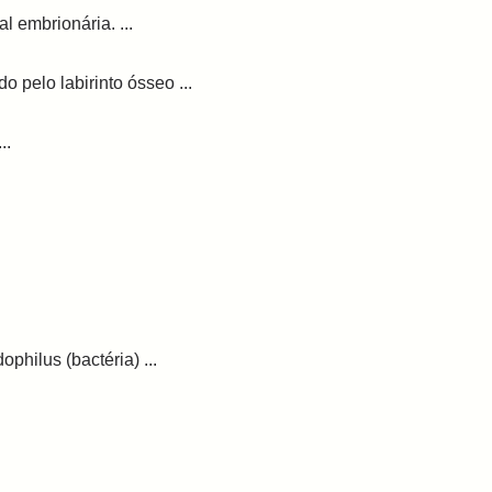
 embrionária. ...
 pelo labirinto ósseo ...
..
philus (bactéria) ...