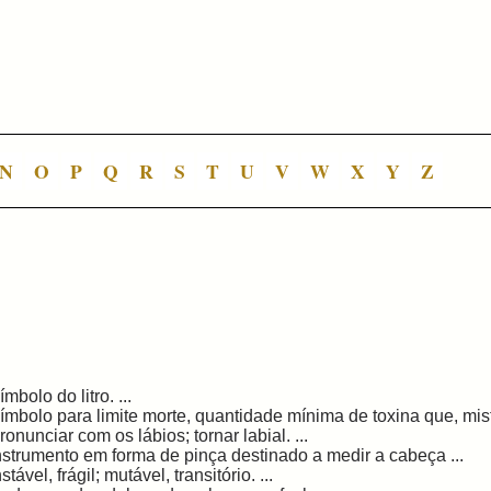
N
O
P
Q
R
S
T
U
V
W
X
Y
Z
ímbolo do litro. ...
ímbolo para limite morte, quantidade mínima de toxina que, mist
ronunciar com os lábios; tornar labial. ...
nstrumento em forma de pinça destinado a medir a cabeça ...
nstável, frágil; mutável, transitório. ...