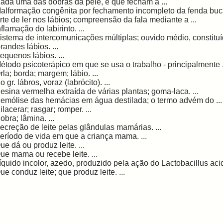
ada uma das dobras da pele, e que fecham a ...
alformação congênita por fechamento incompleto da fenda bucal
rte de ler nos lábios; compreensão da fala mediante a ...
nflamação do labirinto. ...
istema de intercomunicações múltiplas; ouvido médio, constituído
randes lábios. ...
equenos lábios. ...
étodo psicoterápico em que se usa o trabalho - principalmente .
rla; borda; margem; lábio. ...
o gr. lábros, voraz (labrócito). ...
esina vermelha extraída de várias plantas; goma-laca. ...
emólise das hemácias em água destilada; o termo advém do ...
ilacerar; rasgar; romper. ...
obra; lâmina. ...
ecreção de leite pelas glândulas mamárias. ...
eríodo de vida em que a criança mama. ...
ue dá ou produz leite. ...
ue mama ou recebe leite. ...
íquido incolor, azedo, produzido pela ação do Lactobacillus acido
ue conduz leite; que produz leite. ...