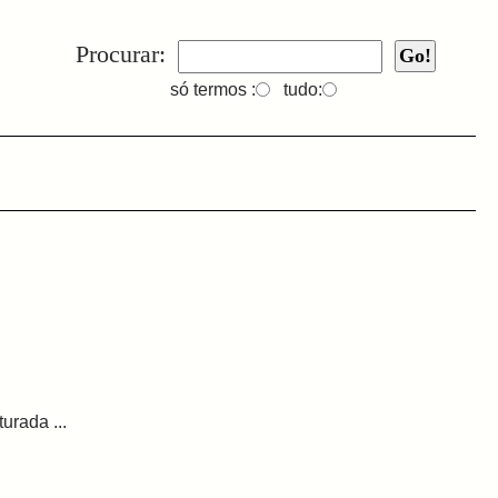
Procurar:
só termos :
tudo:
urada ...