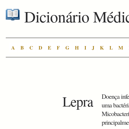
Dicionário Médi
A
B
C
D
E
F
G
H
I
J
K
L
M
Lepra
Doença infe
uma bactér
Micobacteri
principalme