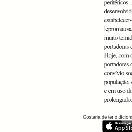
periféricos
desenvolvid
estabelecer
lepromatosa
muito temid
portadoras 
Hoje, com o
portadores 
convívio so
população,
e em uso d
prolongado
Gostaria de ter o dici