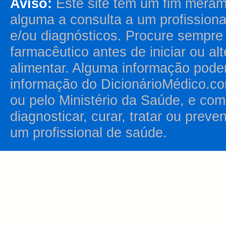
Aviso:
Este site tem um fim merame
alguma a consulta a um profission
e/ou diagnósticos. Procure sempr
farmacêutico antes de iniciar ou al
alimentar. Alguma informação pode
informação do DicionárioMédico.co
ou pelo Ministério da Saúde, e como
diagnosticar, curar, tratar ou prev
um profissional de saúde.