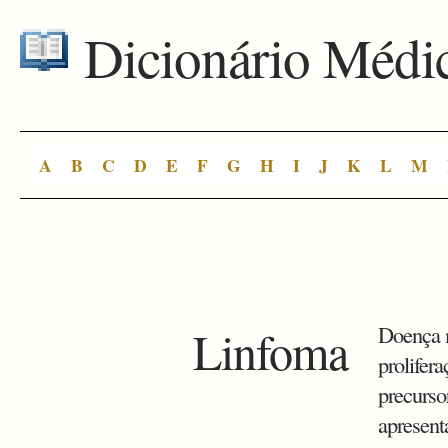
Dicionário Médi
A
B
C
D
E
F
G
H
I
J
K
L
M
Linfoma
Doença m
prolifera
precurso
apresent