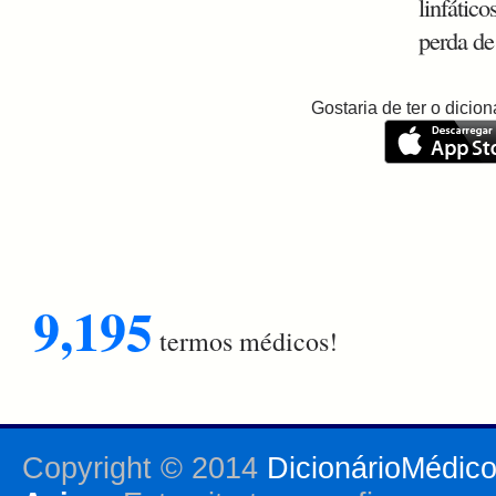
linfático
perda de
Gostaria de ter o dici
9,195
termos médicos!
Copyright © 2014
DicionárioMédic