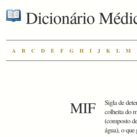
Dicionário Médi
A
B
C
D
E
F
G
H
I
J
K
L
M
MIF
Sigla de dete
colheita do m
(composto de
água), o que 