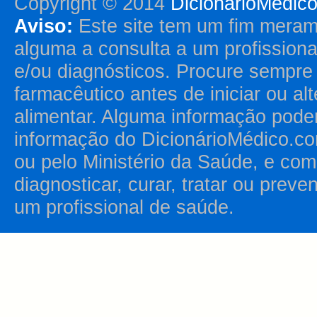
Copyright © 2014
DicionárioMédic
Aviso:
Este site tem um fim merame
alguma a consulta a um profission
e/ou diagnósticos. Procure sempr
farmacêutico antes de iniciar ou al
alimentar. Alguma informação pode
informação do DicionárioMédico.co
ou pelo Ministério da Saúde, e como
diagnosticar, curar, tratar ou prev
um profissional de saúde.