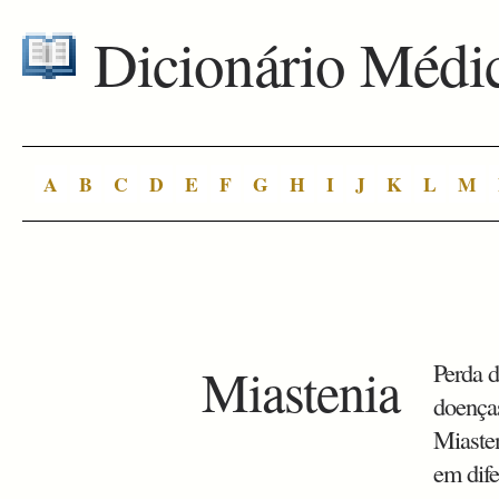
Dicionário Médi
A
B
C
D
E
F
G
H
I
J
K
L
M
Miastenia
Perda d
doenças
Miaste
em dife