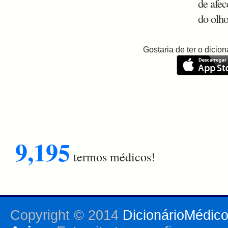
de afec
do olho
Gostaria de ter o dici
9,195
termos médicos!
Copyright © 2014
DicionárioMédic