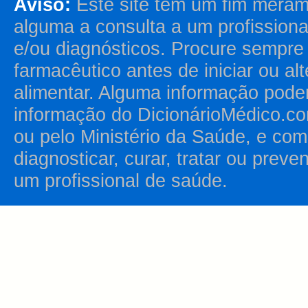
Aviso:
Este site tem um fim merame
alguma a consulta a um profission
e/ou diagnósticos. Procure sempr
farmacêutico antes de iniciar ou al
alimentar. Alguma informação pode
informação do DicionárioMédico.co
ou pelo Ministério da Saúde, e como
diagnosticar, curar, tratar ou prev
um profissional de saúde.