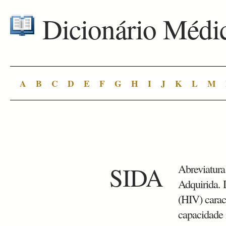
Dicionário Médi
A
B
C
D
E
F
G
H
I
J
K
L
M
SIDA
Abreviatura
Adquirida. 
(HIV) carac
capacidade 