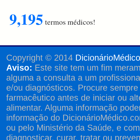
9,195
termos médicos!
Copyright © 2014
DicionárioMédic
Aviso:
Este site tem um fim merame
alguma a consulta a um profission
e/ou diagnósticos. Procure sempr
farmacêutico antes de iniciar ou al
alimentar. Alguma informação pode
informação do DicionárioMédico.co
ou pelo Ministério da Saúde, e como
diagnosticar, curar, tratar ou prev