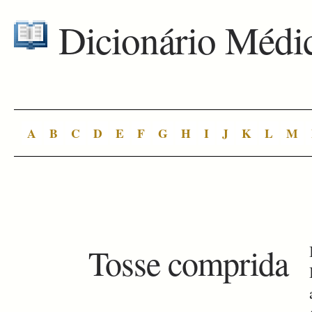
Dicionário Médi
A
B
C
D
E
F
G
H
I
J
K
L
M
Tosse comprida