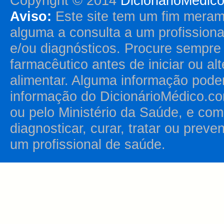
Copyright © 2014
DicionárioMédic
Aviso:
Este site tem um fim merame
alguma a consulta a um profission
e/ou diagnósticos. Procure sempr
farmacêutico antes de iniciar ou al
alimentar. Alguma informação pode
informação do DicionárioMédico.co
ou pelo Ministério da Saúde, e como
diagnosticar, curar, tratar ou prev
um profissional de saúde.