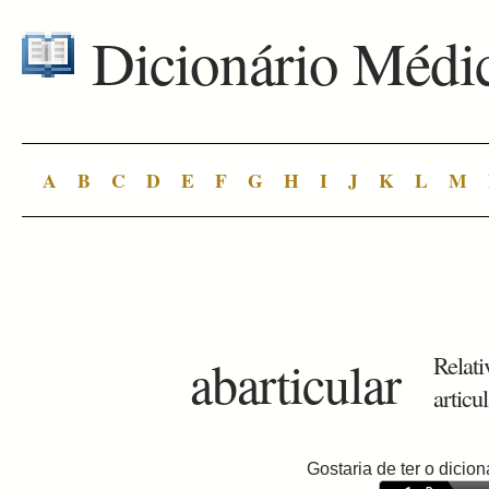
Dicionário Médi
A
B
C
D
E
F
G
H
I
J
K
L
M
abarticular
Relati
articu
Gostaria de ter o dici