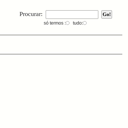
Procurar:
só termos :
tudo: