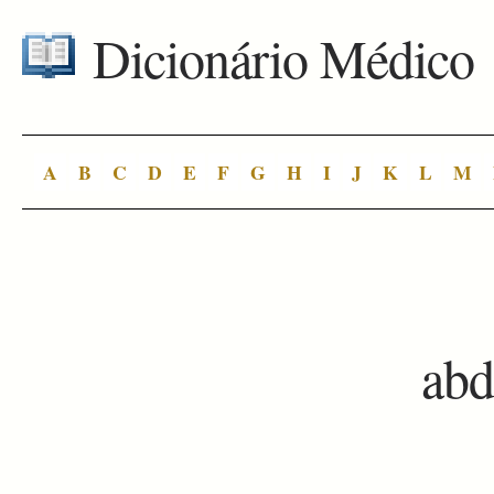
Dicionário Médico
A
B
C
D
E
F
G
H
I
J
K
L
M
abd