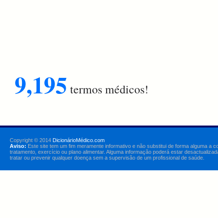
9,195
termos médicos!
Copyright © 2014
DicionárioMédico.com
Aviso:
Este site tem um fim meramente informativo e não substitui de forma alguma a c
tratamento, exercício ou plano alimentar. Alguma informação poderá estar desactualizad
tratar ou prevenir qualquer doença sem a supervisão de um profissional de saúde.