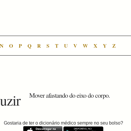
N
O
P
Q
R
S
T
U
V
W
X
Y
Z
uzir
Mover afastando do eixo do corpo.
Gostaria de ter o dicionário médico sempre no seu bolso?