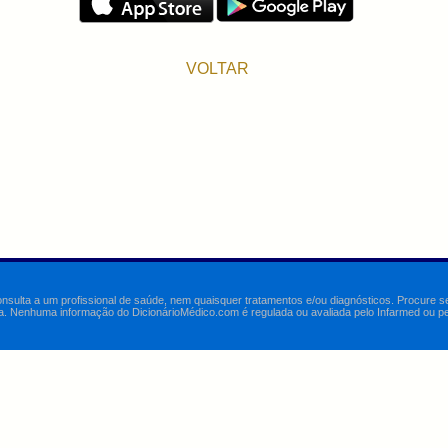
VOLTAR
onsulta a um profissional de saúde, nem quaisquer tratamentos e/ou diagnósticos. Procure 
a. Nenhuma informação do DicionárioMédico.com é regulada ou avaliada pelo Infarmed ou pelo 