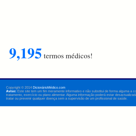
9,195
termos médicos!
Copyright © 2014
DicionárioMédico.com
Aviso:
Este site tem um fim meramente informativo e não substitui de forma alguma a c
tratamento, exercício ou plano alimentar. Alguma informação poderá estar desactualizad
tratar ou prevenir qualquer doença sem a supervisão de um profissional de saúde.