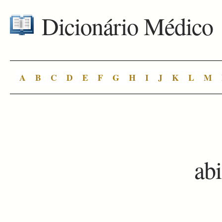
Dicionário Médico
A
B
C
D
E
F
G
H
I
J
K
L
M
ab