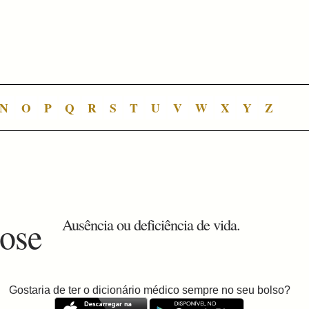
N
O
P
Q
R
S
T
U
V
W
X
Y
Z
iose
Ausência ou deficiência de vida.
Gostaria de ter o dicionário médico sempre no seu bolso?