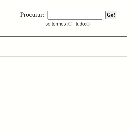
Procurar:
só termos :
tudo: