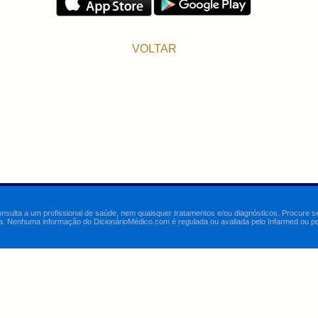
VOLTAR
onsulta a um profissional de saúde, nem quaisquer tratamentos e/ou diagnósticos. Procure 
a. Nenhuma informação do DicionárioMédico.com é regulada ou avaliada pelo Infarmed ou pelo 