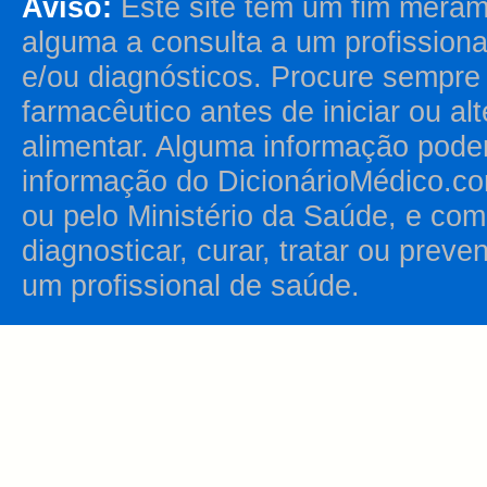
Aviso:
Este site tem um fim merame
alguma a consulta a um profission
e/ou diagnósticos. Procure sempr
farmacêutico antes de iniciar ou al
alimentar. Alguma informação pode
informação do DicionárioMédico.co
ou pelo Ministério da Saúde, e como
diagnosticar, curar, tratar ou prev
um profissional de saúde.