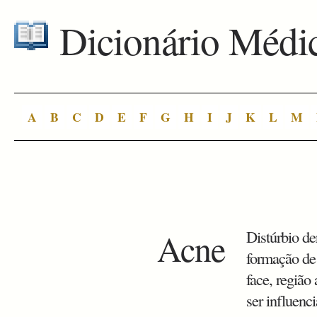
Dicionário Médi
A
B
C
D
E
F
G
H
I
J
K
L
M
Acne
Distúrbio de
formação de
face, região 
ser influenc