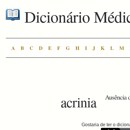
Dicionário Médi
A
B
C
D
E
F
G
H
I
J
K
L
M
acrinia
Ausência d
Gostaria de ter o dici