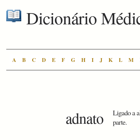
Dicionário Médi
A
B
C
D
E
F
G
H
I
J
K
L
M
adnato
Ligado a a
parte.