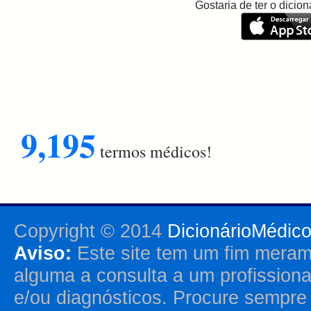
Gostaria de ter o dici
9,195
termos médicos!
Copyright © 2014
DicionárioMédic
Aviso:
Este site tem um fim merame
alguma a consulta a um profission
e/ou diagnósticos. Procure sempr