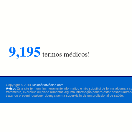
9,195
termos médicos!
Copyright © 2014
DicionárioMédico.com
Aviso:
Este site tem um fim meramente informativo e não substitui de forma alguma a c
tratamento, exercício ou plano alimentar. Alguma informação poderá estar desactualizad
tratar ou prevenir qualquer doença sem a supervisão de um profissional de saúde.