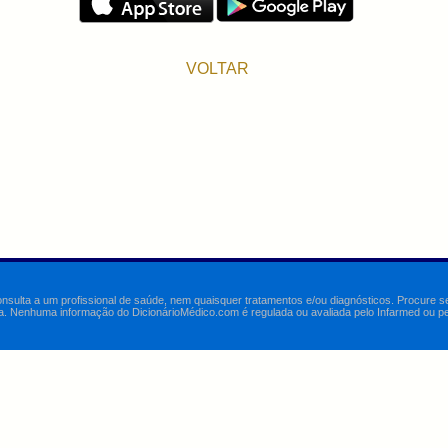
VOLTAR
onsulta a um profissional de saúde, nem quaisquer tratamentos e/ou diagnósticos. Procure 
a. Nenhuma informação do DicionárioMédico.com é regulada ou avaliada pelo Infarmed ou pelo 