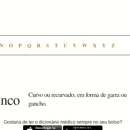
N
O
P
Q
R
S
T
U
V
W
X
Y
Z
unco
Curvo ou recurvado; em forma de garra ou
gancho.
Gostaria de ter o dicionário médico sempre no seu bolso?