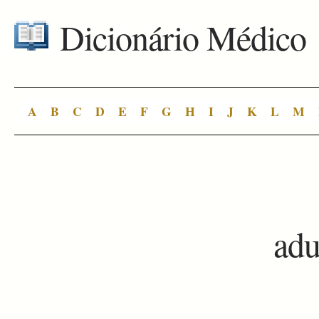
Dicionário Médico
A
B
C
D
E
F
G
H
I
J
K
L
M
ad