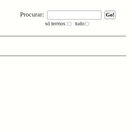
Procurar:
só termos :
tudo: