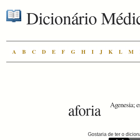
Dicionário Médi
A
B
C
D
E
F
G
H
I
J
K
L
M
aforia
Agenesia; es
Gostaria de ter o dici