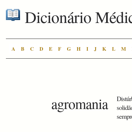
Dicionário Médi
A
B
C
D
E
F
G
H
I
J
K
L
M
agromania
Distúr
solidã
sempre