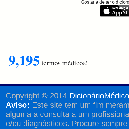
Gostaria de ter o dici
9,195
termos médicos!
Copyright © 2014
DicionárioMédic
Aviso:
Este site tem um fim merame
alguma a consulta a um profission
e/ou diagnósticos. Procure sempr