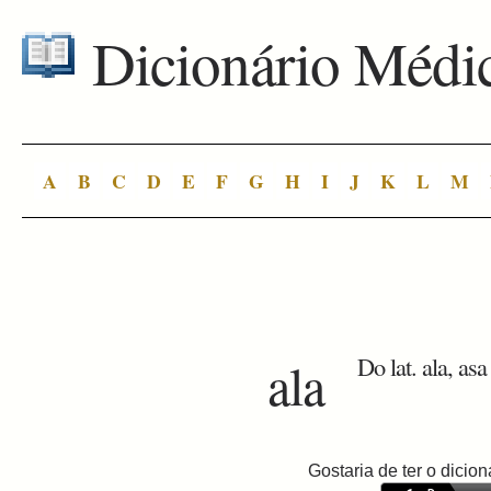
Dicionário Médi
A
B
C
D
E
F
G
H
I
J
K
L
M
ala
Do lat. ala, asa 
Gostaria de ter o dici