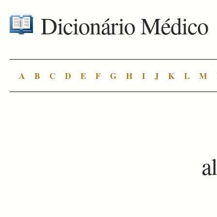
Dicionário Médico
A
B
C
D
E
F
G
H
I
J
K
L
M
a