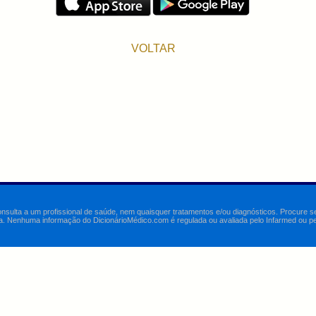
VOLTAR
onsulta a um profissional de saúde, nem quaisquer tratamentos e/ou diagnósticos. Procure 
a. Nenhuma informação do DicionárioMédico.com é regulada ou avaliada pelo Infarmed ou pelo 