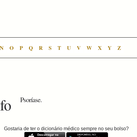
N
O
P
Q
R
S
T
U
V
W
X
Y
Z
lfo
Psoríase.
Gostaria de ter o dicionário médico sempre no seu bolso?