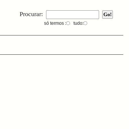
Procurar:
só termos :
tudo: