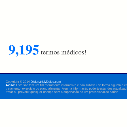
9,195
termos médicos!
Copyright © 2014
DicionárioMédico.com
Aviso:
Este site tem um fim meramente informativo e não substitui de forma alguma a c
tratamento, exercício ou plano alimentar. Alguma informação poderá estar desactualizad
tratar ou prevenir qualquer doença sem a supervisão de um profissional de saúde.