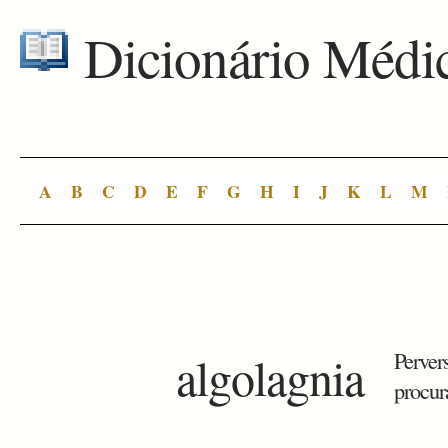
Dicionário Médi
A
B
C
D
E
F
G
H
I
J
K
L
M
algolagnia
Perver
procur