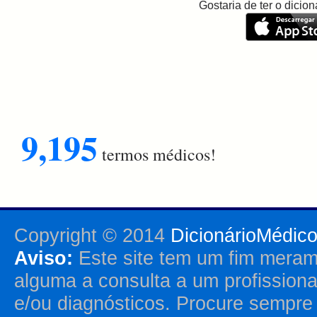
Gostaria de ter o dici
9,195
termos médicos!
Copyright © 2014
DicionárioMédic
Aviso:
Este site tem um fim merame
alguma a consulta a um profission
e/ou diagnósticos. Procure sempr