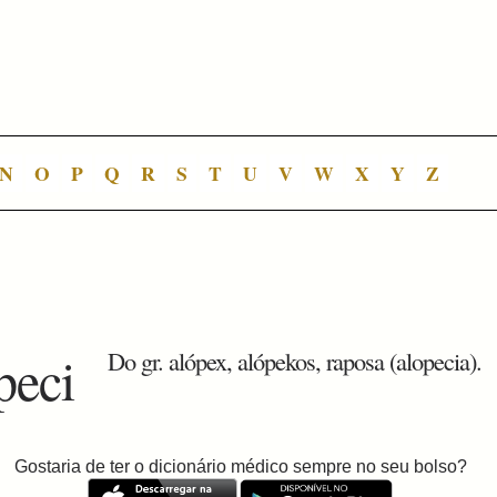
N
O
P
Q
R
S
T
U
V
W
X
Y
Z
peci
Do gr. alópex, alópekos, raposa (alopecia).
Gostaria de ter o dicionário médico sempre no seu bolso?