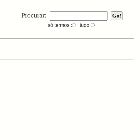
Procurar:
só termos :
tudo: