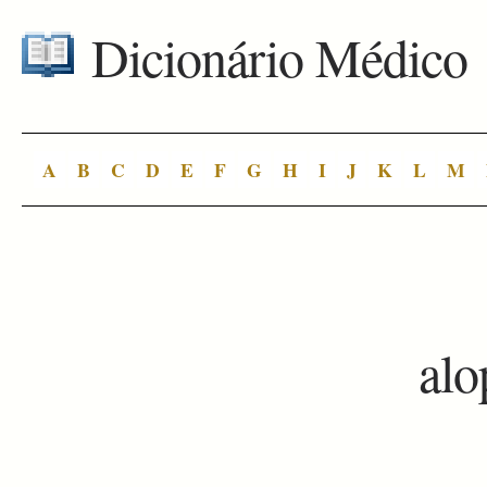
Dicionário Médico
A
B
C
D
E
F
G
H
I
J
K
L
M
alo