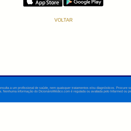
VOLTAR
onsulta a um profissional de saúde, nem quaisquer tratamentos e/ou diagnósticos. Procure 
a. Nenhuma informação do DicionárioMédico.com é regulada ou avaliada pelo Infarmed ou pelo 