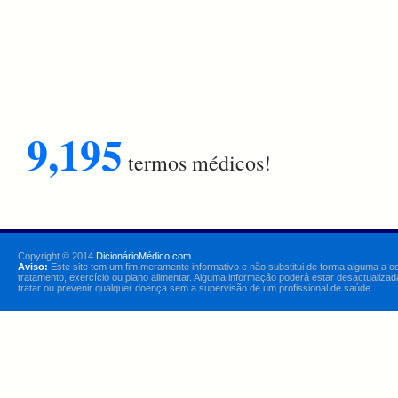
9,195
termos médicos!
Copyright © 2014
DicionárioMédico.com
Aviso:
Este site tem um fim meramente informativo e não substitui de forma alguma a c
tratamento, exercício ou plano alimentar. Alguma informação poderá estar desactualizad
tratar ou prevenir qualquer doença sem a supervisão de um profissional de saúde.