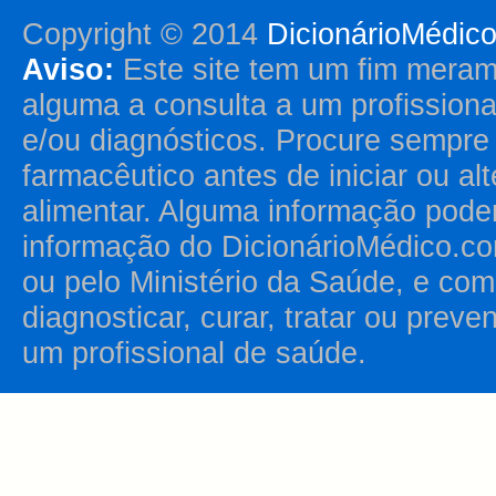
Copyright © 2014
DicionárioMédic
Aviso:
Este site tem um fim merame
alguma a consulta a um profission
e/ou diagnósticos. Procure sempr
farmacêutico antes de iniciar ou al
alimentar. Alguma informação pode
informação do DicionárioMédico.co
ou pelo Ministério da Saúde, e como
diagnosticar, curar, tratar ou prev
um profissional de saúde.