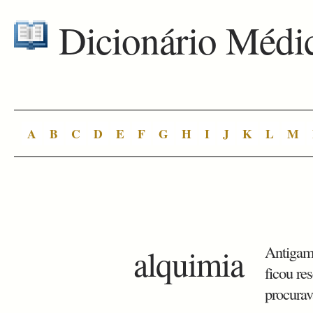
Dicionário Médi
A
B
C
D
E
F
G
H
I
J
K
L
M
alquimia
Antigam
ficou re
procurav