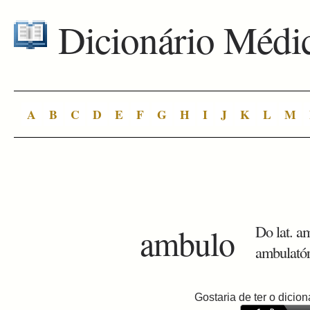
Dicionário Médi
A
B
C
D
E
F
G
H
I
J
K
L
M
ambulo
Do lat. a
ambulatór
Gostaria de ter o dici