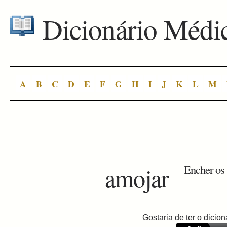
Dicionário Médi
A
B
C
D
E
F
G
H
I
J
K
L
M
amojar
Encher os p
Gostaria de ter o dici