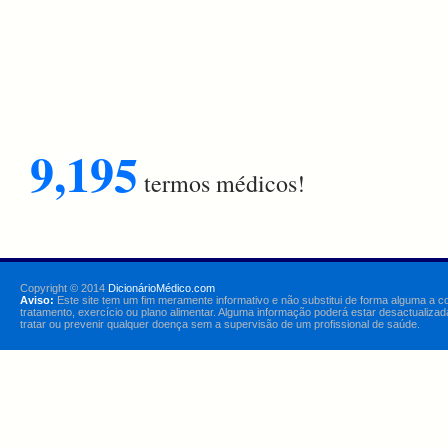
9,195
termos médicos!
Copyright © 2014
DicionárioMédico.com
Aviso:
Este site tem um fim meramente informativo e não substitui de forma alguma a c
tratamento, exercício ou plano alimentar. Alguma informação poderá estar desactualizad
tratar ou prevenir qualquer doença sem a supervisão de um profissional de saúde.