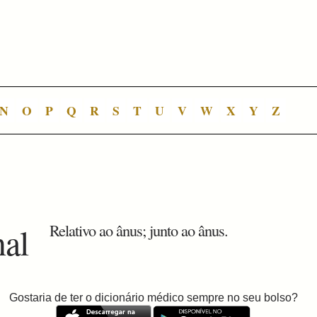
N
O
P
Q
R
S
T
U
V
W
X
Y
Z
nal
Relativo ao ânus; junto ao ânus.
Gostaria de ter o dicionário médico sempre no seu bolso?