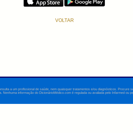
VOLTAR
onsulta a um profissional de saúde, nem quaisquer tratamentos e/ou diagnósticos. Procure 
a. Nenhuma informação do DicionárioMédico.com é regulada ou avaliada pelo Infarmed ou pelo 