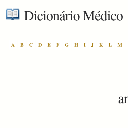
Dicionário Médico
A
B
C
D
E
F
G
H
I
J
K
L
M
a