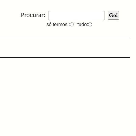
Procurar:
só termos :
tudo: