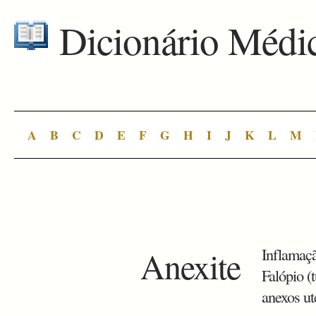
Dicionário Médi
A
B
C
D
E
F
G
H
I
J
K
L
M
Anexite
Inflamaçã
Falópio (
anexos ut