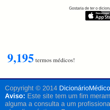
Gostaria de ter o dici
9,195
termos médicos!
Copyright © 2014
DicionárioMédic
Aviso:
Este site tem um fim merame
alguma a consulta a um profission