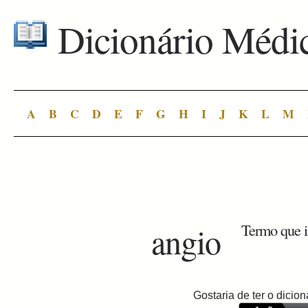
Dicionário Médi
A
B
C
D
E
F
G
H
I
J
K
L
M
angio
Termo que i
Gostaria de ter o dici