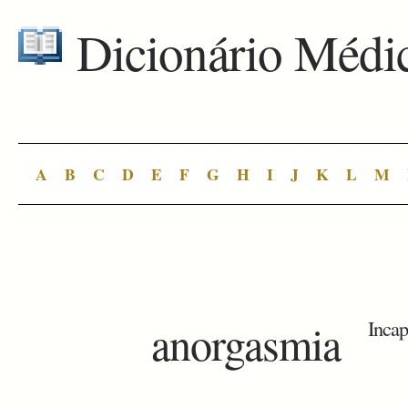
Dicionário Médi
A
B
C
D
E
F
G
H
I
J
K
L
M
anorgasmia
Incap