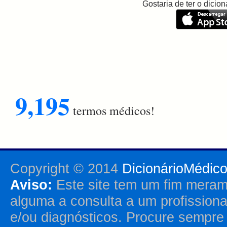
Gostaria de ter o dici
9,195
termos médicos!
Copyright © 2014
DicionárioMédic
Aviso:
Este site tem um fim merame
alguma a consulta a um profission
e/ou diagnósticos. Procure sempr