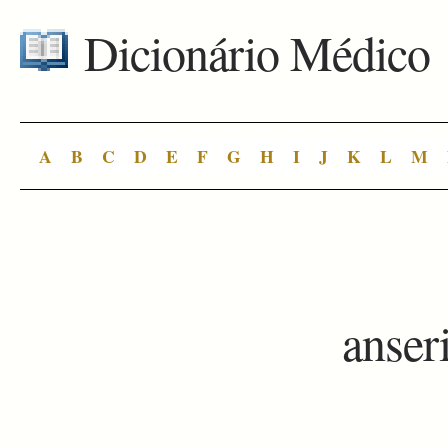
Dicionário Médico
A
B
C
D
E
F
G
H
I
J
K
L
M
anser