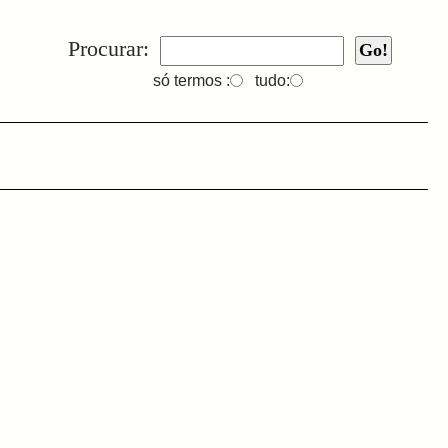
Procurar:
só termos :
tudo: