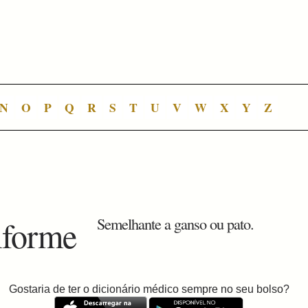
N
O
P
Q
R
S
T
U
V
W
X
Y
Z
iforme
Semelhante a ganso ou pato.
Gostaria de ter o dicionário médico sempre no seu bolso?