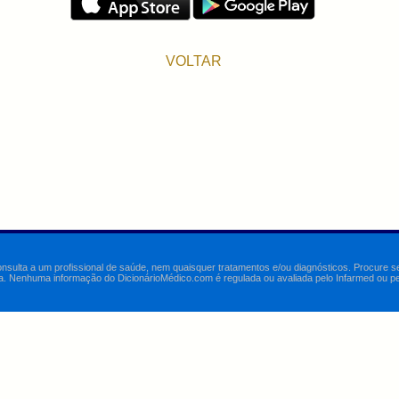
VOLTAR
onsulta a um profissional de saúde, nem quaisquer tratamentos e/ou diagnósticos. Procure 
a. Nenhuma informação do DicionárioMédico.com é regulada ou avaliada pelo Infarmed ou pelo 