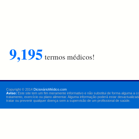
9,195
termos médicos!
Copyright © 2014
DicionárioMédico.com
Aviso:
Este site tem um fim meramente informativo e não substitui de forma alguma a c
tratamento, exercício ou plano alimentar. Alguma informação poderá estar desactualizad
tratar ou prevenir qualquer doença sem a supervisão de um profissional de saúde.