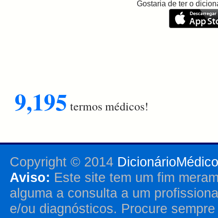
Gostaria de ter o dici
9,195
termos médicos!
Copyright © 2014
DicionárioMédic
Aviso:
Este site tem um fim merame
alguma a consulta a um profission
e/ou diagnósticos. Procure sempr