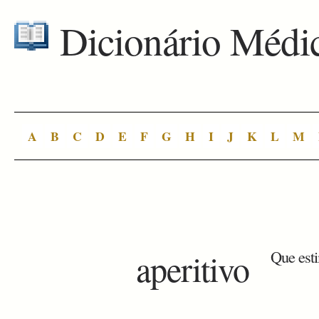
Dicionário Médi
A
B
C
D
E
F
G
H
I
J
K
L
M
aperitivo
Que esti