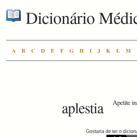
Dicionário Médi
A
B
C
D
E
F
G
H
I
J
K
L
M
aplestia
Apetite i
Gostaria de ter o dici