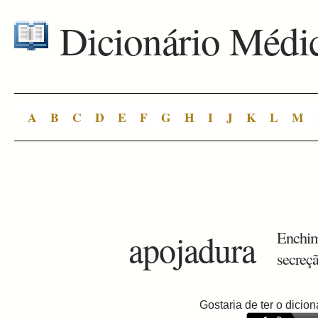
Dicionário Médi
A
B
C
D
E
F
G
H
I
J
K
L
M
apojadura
Enchime
secreçã
Gostaria de ter o dici