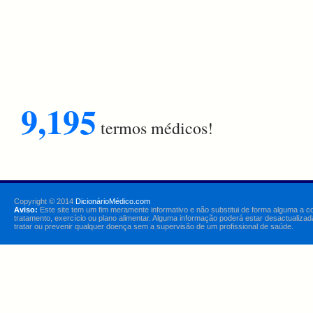
9,195
termos médicos!
Copyright © 2014
DicionárioMédico.com
Aviso:
Este site tem um fim meramente informativo e não substitui de forma alguma a c
tratamento, exercício ou plano alimentar. Alguma informação poderá estar desactualizad
tratar ou prevenir qualquer doença sem a supervisão de um profissional de saúde.