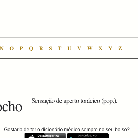
N
O
P
Q
R
S
T
U
V
W
X
Y
Z
ocho
Sensação de aperto torácico (pop.).
Gostaria de ter o dicionário médico sempre no seu bolso?