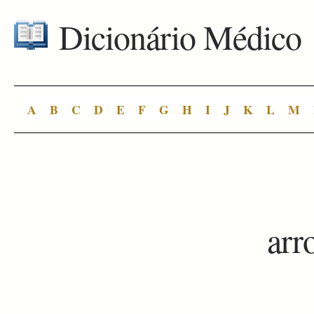
Dicionário Médico
A
B
C
D
E
F
G
H
I
J
K
L
M
arr