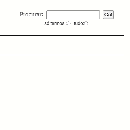
Procurar:
só termos :
tudo: