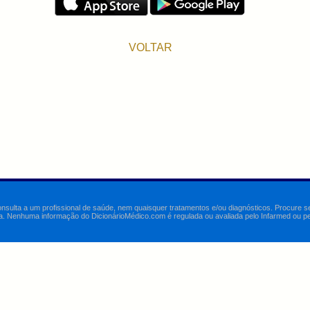
VOLTAR
onsulta a um profissional de saúde, nem quaisquer tratamentos e/ou diagnósticos. Procure 
a. Nenhuma informação do DicionárioMédico.com é regulada ou avaliada pelo Infarmed ou pelo 