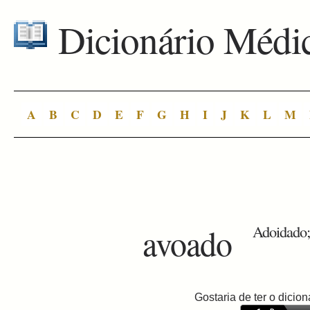
Dicionário Médi
A
B
C
D
E
F
G
H
I
J
K
L
M
avoado
Adoidado; 
Gostaria de ter o dici