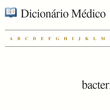
Dicionário Médico
A
B
C
D
E
F
G
H
I
J
K
L
M
bacter