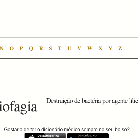
N
O
P
Q
R
S
T
U
V
W
X
Y
Z
iofagia
Destruição de bactéria por agente lític
Gostaria de ter o dicionário médico sempre no seu bolso?