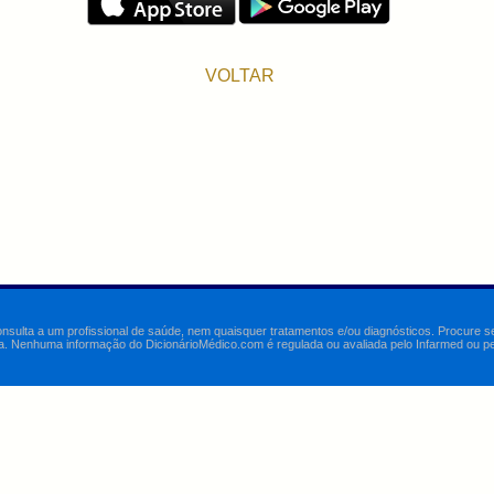
VOLTAR
onsulta a um profissional de saúde, nem quaisquer tratamentos e/ou diagnósticos. Procure 
a. Nenhuma informação do DicionárioMédico.com é regulada ou avaliada pelo Infarmed ou pelo 