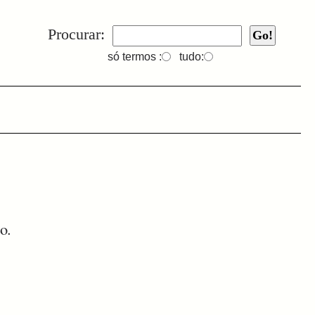
Procurar:
só termos :
tudo:
o.