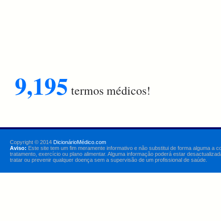
9,195
termos médicos!
Copyright © 2014
DicionárioMédico.com
Aviso:
Este site tem um fim meramente informativo e não substitui de forma alguma a c
tratamento, exercício ou plano alimentar. Alguma informação poderá estar desactualizad
tratar ou prevenir qualquer doença sem a supervisão de um profissional de saúde.