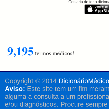
Gostaria de ter o dici
9,195
termos médicos!
Copyright © 2014
DicionárioMédic
Aviso:
Este site tem um fim merame
alguma a consulta a um profission
e/ou diagnósticos. Procure sempr