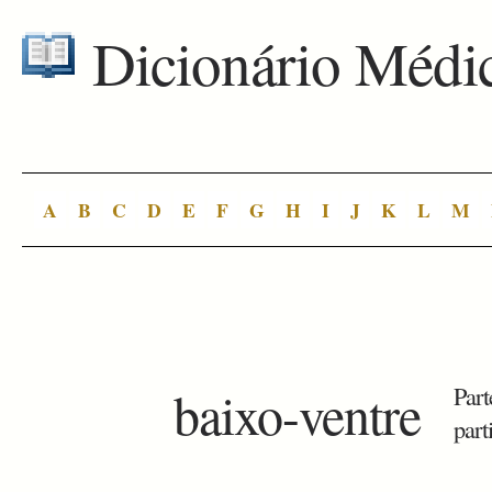
Dicionário Médi
A
B
C
D
E
F
G
H
I
J
K
L
M
baixo-ventre
Part
part