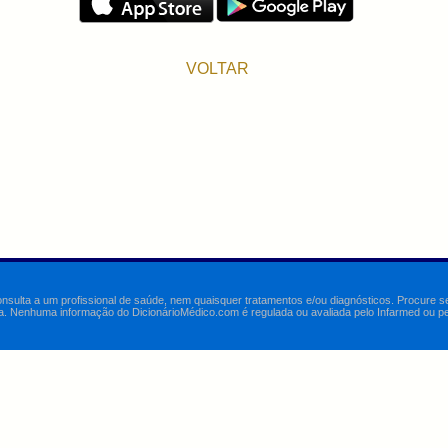
VOLTAR
onsulta a um profissional de saúde, nem quaisquer tratamentos e/ou diagnósticos. Procure 
a. Nenhuma informação do DicionárioMédico.com é regulada ou avaliada pelo Infarmed ou pelo 