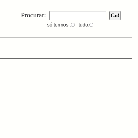
Procurar:
só termos :
tudo: