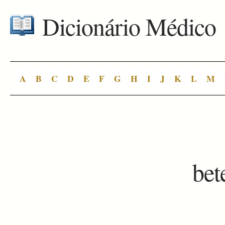
Dicionário Médico
A
B
C
D
E
F
G
H
I
J
K
L
M
bet