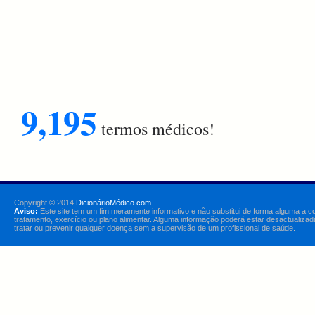
9,195
termos médicos!
Copyright © 2014
DicionárioMédico.com
Aviso:
Este site tem um fim meramente informativo e não substitui de forma alguma a c
tratamento, exercício ou plano alimentar. Alguma informação poderá estar desactualizad
tratar ou prevenir qualquer doença sem a supervisão de um profissional de saúde.