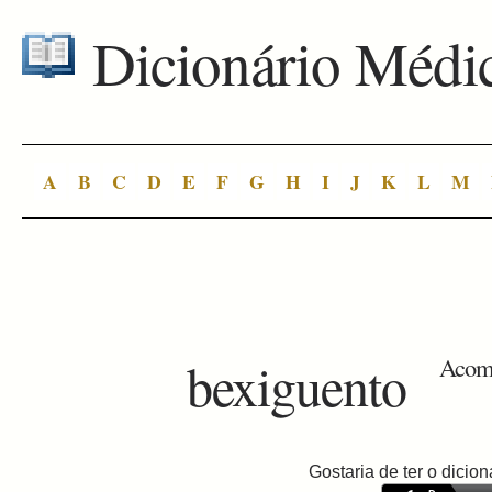
Dicionário Médi
A
B
C
D
E
F
G
H
I
J
K
L
M
bexiguento
Acome
Gostaria de ter o dici